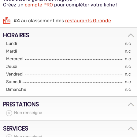
Créez un
compte PRO
pour compléter votre fiche !
#4
au classement des
restaurants Gironde
HORAIRES
Lundi
n.c
Mardi
n.c
Mercredi
n.c
Jeudi
n.c
Vendredi
n.c
Samedi
n.c
Dimanche
n.c
PRESTATIONS
Non renseigné
SERVICES
Non renseigné