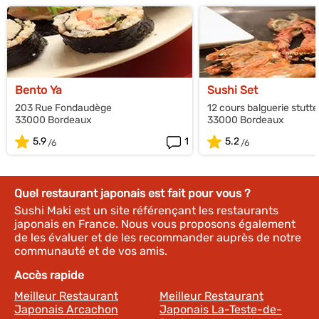
Bento Ya
Sushi Set
203 Rue Fondaudège
12 cours balguerie stutt
33000 Bordeaux
33000 Bordeaux
5.9
1
5.2
Quel restaurant japonais est fait pour vous ?
Sushi Maki est un site référençant les restaurants
japonais en France. Nous vous proposons également
de les évaluer et de les recommander auprès de notre
communauté et de vos amis.
Accès rapide
Meilleur Restaurant
Meilleur Restaurant
Japonais Arcachon
Japonais La-Teste-de-