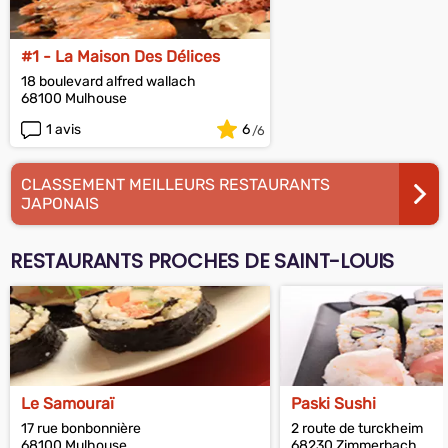
#1 - La Maison Des Délices
18 boulevard alfred wallach
68100 Mulhouse
1 avis
6
CLASSEMENT MEILLEURS RESTAURANTS
JAPONAIS
RESTAURANTS PROCHES DE SAINT-LOUIS
Le Samouraï
Paski Sushi
17 rue bonbonnière
2 route de turckheim
68100 Mulhouse
68230 Zimmerbach