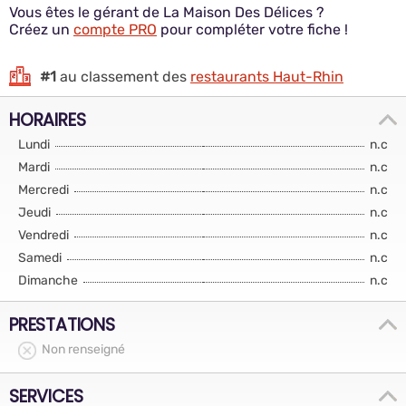
Vous êtes le gérant de La Maison Des Délices ?
Créez un
compte PRO
pour compléter votre fiche !
#1
au classement des
restaurants Haut-Rhin
HORAIRES
Lundi
n.c
Mardi
n.c
Mercredi
n.c
Jeudi
n.c
Vendredi
n.c
Samedi
n.c
Dimanche
n.c
PRESTATIONS
Non renseigné
SERVICES