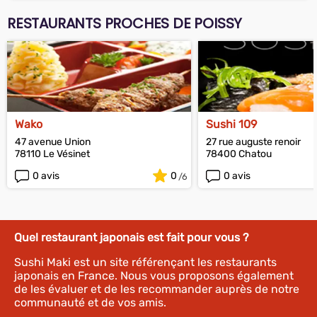
RESTAURANTS PROCHES DE POISSY
Wako
Sushi 109
47 avenue Union
27 rue auguste renoir
78110 Le Vésinet
78400 Chatou
0 avis
0
0 avis
Quel restaurant japonais est fait pour vous ?
Sushi Maki est un site référençant les restaurants
japonais en France. Nous vous proposons également
de les évaluer et de les recommander auprès de notre
communauté et de vos amis.