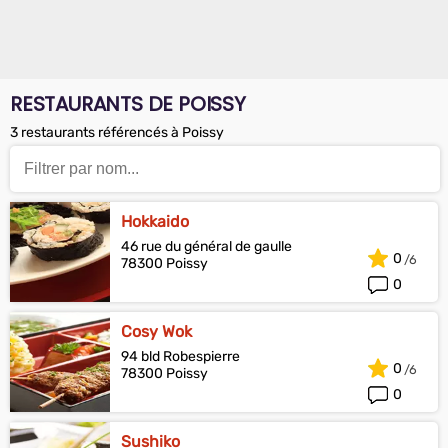
RESTAURANTS DE POISSY
3 restaurants référencés à Poissy
Hokkaido
46 rue du général de gaulle
0
78300 Poissy
0
Cosy Wok
94 bld Robespierre
0
78300 Poissy
0
Sushiko