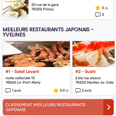
20 rue de la gare
0
78300 Poissy
0
MEILLEURS RESTAURANTS JAPONAIS -
YVELINES
#1 - Soleil Levant
#2 - Sushi
route nationale 13
6 bis rue alsace
78560 Le-Port-Marly
78200 Mantes-la-Jolie
1 avis
5.9
2 avis
CLASSEMENT MEILLEURS RESTAURANTS
JAPONAIS