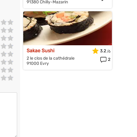
91380 Chilly-Mazarin
Sakae Sushi
3.2
2 le clos de la cathédrale
2
91000 Evry