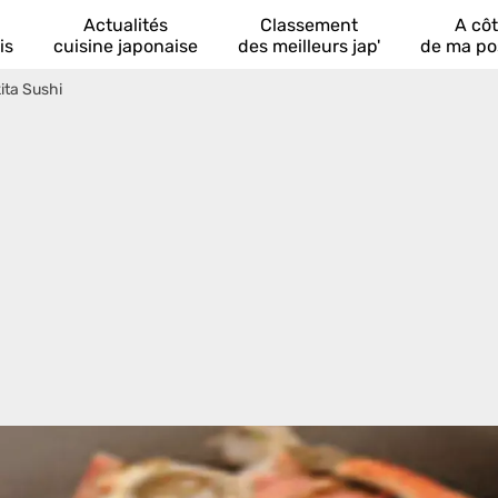
Actualités
Classement
A cô
is
cuisine japonaise
des meilleurs jap'
de ma po
ita Sushi