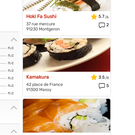
Hoki Fa Sushi
5.7
37 rue mercure
2
91230 Montgeron
n.c
n.c
n.c
n.c
Kamakura
3.5
n.c
42 place de France
n.c
5
91300 Massy
n.c