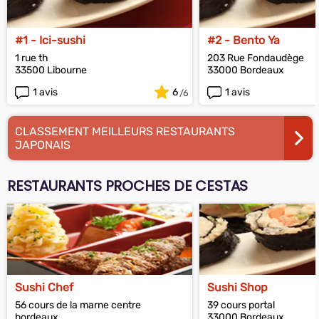
#1 - Ici-sushi
#2 - Bento Ya
1 rue th
203 Rue Fondaudège
33500 Libourne
33000 Bordeaux
1 avis
6
1 avis
CLASSEMENT MEILLEURS RESTAURANTS
JAPONAIS
RESTAURANTS PROCHES DE CESTAS
Sushi Chef
Sushi Shop
56 cours de la marne centre
39 cours portal
bordeaux
33000 Bordeaux