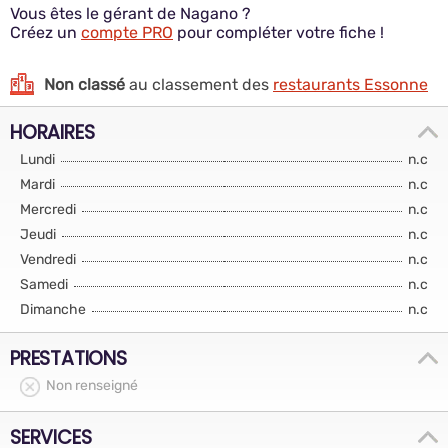
Vous êtes le gérant de Nagano ?
Créez un
compte PRO
pour compléter votre fiche !
Non classé
au classement des
restaurants Essonne
HORAIRES
Lundi
n.c
Mardi
n.c
Mercredi
n.c
Jeudi
n.c
Vendredi
n.c
Samedi
n.c
Dimanche
n.c
PRESTATIONS
Non renseigné
SERVICES