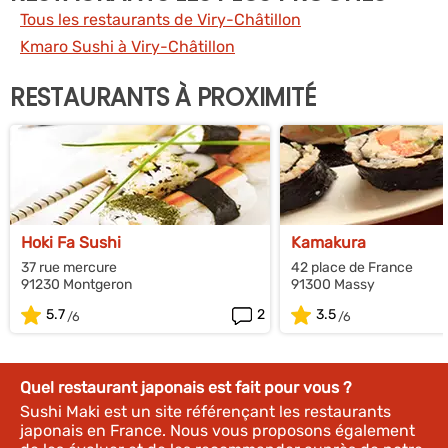
Tous les restaurants de Viry-Châtillon
Kmaro Sushi à Viry-Châtillon
RESTAURANTS À PROXIMITÉ
Hoki Fa Sushi
Kamakura
37 rue mercure
42 place de France
91230 Montgeron
91300 Massy
5.7
2
3.5
Quel restaurant japonais est fait pour vous ?
Sushi Maki est un site référençant les restaurants
japonais en France. Nous vous proposons également