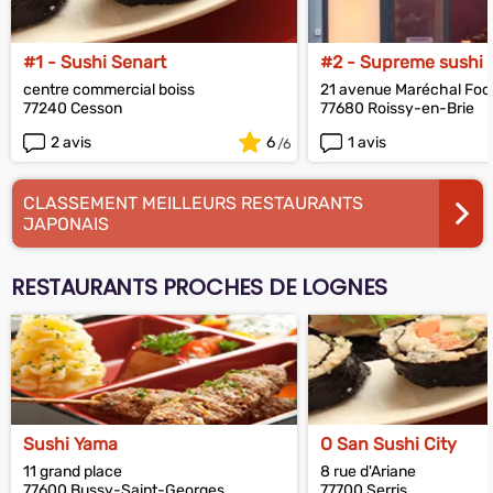
#1 - Sushi Senart
#2 - Supreme sushi
centre commercial boiss
21 avenue Maréchal Foc
77240 Cesson
77680 Roissy-en-Brie
2 avis
6
1 avis
CLASSEMENT MEILLEURS RESTAURANTS
JAPONAIS
RESTAURANTS PROCHES DE LOGNES
Sushi Yama
O San Sushi City
11 grand place
8 rue d'Ariane
77600 Bussy-Saint-Georges
77700 Serris