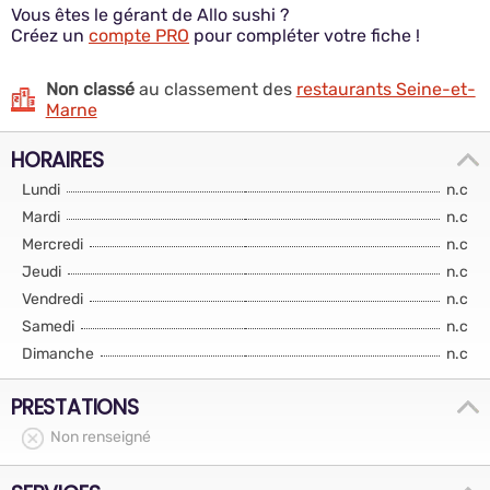
Vous êtes le gérant de Allo sushi ?
Créez un
compte PRO
pour compléter votre fiche !
Non classé
au classement des
restaurants Seine-et-
Marne
HORAIRES
Lundi
n.c
Mardi
n.c
Mercredi
n.c
Jeudi
n.c
Vendredi
n.c
Samedi
n.c
Dimanche
n.c
PRESTATIONS
Non renseigné