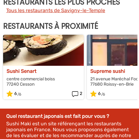
RESTAURANTS LES PLUS PROCHES
Tous les restaurants de Savigny-le-Temple
RESTAURANTS À PROXIMITÉ
Sushi Senart
Supreme sushi
centre commercial boiss
21 avenue Maréchal Foc
77240 Cesson
77680 Roissy-en-Brie
6
2
6
Quel restaurant japonais est fait pour vous ?
Sushi Maki est un site référençant les restaurants
japonais en France. Nous vous proposons également
de les évaluer et de les recommander auprès de notre