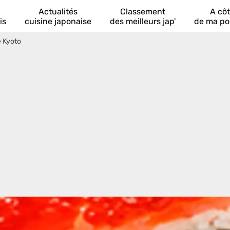
Actualités
Classement
A cô
is
cuisine japonaise
des meilleurs jap'
de ma po
 Kyoto