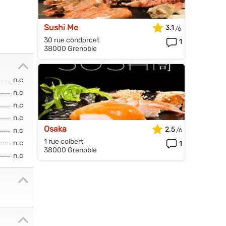
Sushi Me
3.1
30 rue condorcet
1
38000 Grenoble
n.c
n.c
n.c
n.c
Osaka
2.5
n.c
1 rue colbert
n.c
1
38000 Grenoble
n.c