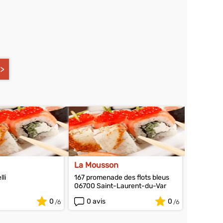
La Mousson
lli
167 promenade des flots bleus
06700 Saint-Laurent-du-Var
0
0 avis
0