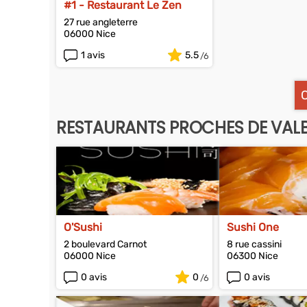
#1 - Restaurant Le Zen
27 rue angleterre
06000 Nice
1 avis
5.5
RESTAURANTS PROCHES DE VAL
O'Sushi
Sushi One
2 boulevard Carnot
8 rue cassini
06000 Nice
06300 Nice
0 avis
0
0 avis