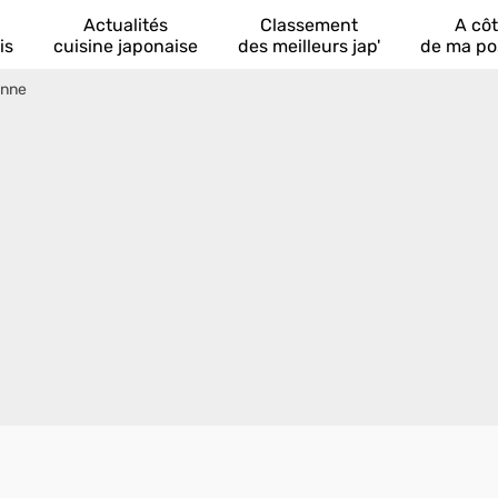
Actualités
Classement
A cô
is
cuisine japonaise
des meilleurs jap'
de ma po
onne