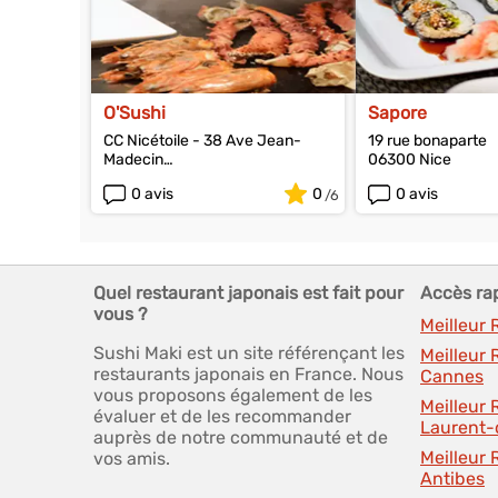
O'Sushi
Sapore
CC Nicétoile - 38 Ave Jean-
19 rue bonaparte
Madecin
06300 Nice
06000 Nice
0 avis
0
0 avis
Quel restaurant japonais est fait pour
Accès ra
vous ?
Meilleur 
Sushi Maki est un site référençant les
Meilleur
restaurants japonais en France. Nous
Cannes
vous proposons également de les
Meilleur 
évaluer et de les recommander
Laurent-
auprès de notre communauté et de
Meilleur
vos amis.
Antibes