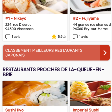
#1 - Nikayo
#2 - Fujiyama
224, rue Diderot
44 grande rue charles de
94300 Vincennes
94360 Bry-sur-Marne
1 avis
5.9
1 avis
CLASSEMENT MEILLEURS RESTAURANTS
JAPONAIS
RESTAURANTS PROCHES DE LA-QUEUE-EN-
BRIE
Sushi Kyo
Imperial Sushi