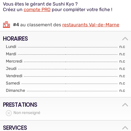
Vous êtes le gérant de Sushi Kyo ?
Créez un
compte PRO
pour compléter votre fiche !
#4
au classement des
restaurants Val-de-Marne
HORAIRES
Lundi
n.c
Mardi
n.c
Mercredi
n.c
Jeudi
n.c
Vendredi
n.c
Samedi
n.c
Dimanche
n.c
PRESTATIONS
Non renseigné
SERVICES