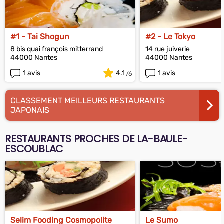
#1 - Tai Shogun
#2 - Le Tokyo
8 bis quai françois mitterrand
14 rue juiverie
44000 Nantes
44000 Nantes
1 avis
4.1
1 avis
CLASSEMENT MEILLEURS RESTAURANTS
JAPONAIS
RESTAURANTS PROCHES DE LA-BAULE-
ESCOUBLAC
Selim Fooding Cosmopolite
Le Sumo