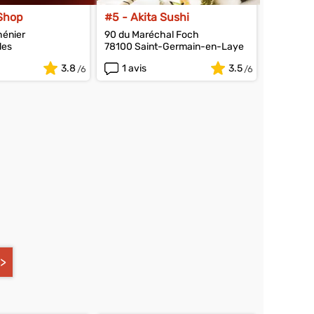
 Shop
#5 - Akita Sushi
hénier
90 du Maréchal Foch
les
78100 Saint-Germain-en-Laye
3.8
1 avis
3.5