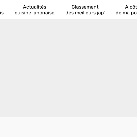
Actualités
Classement
A cô
is
cuisine japonaise
des meilleurs jap'
de ma po