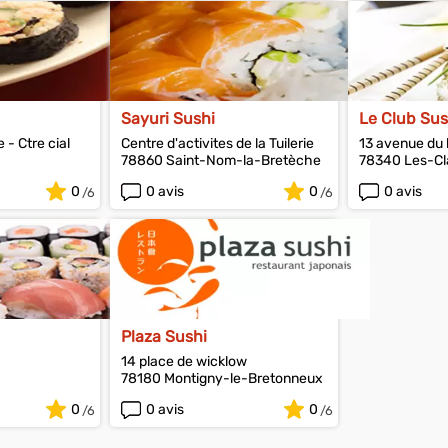
Sayuri Sushi
Le Club Sus
 - Ctre cial
Centre d'activites de la Tuilerie
13 avenue du 
78860 Saint-Nom-la-Bretèche
78340 Les-Cl
acoublay
0
0 avis
0
0 avis
Plaza Sushi
14 place de wicklow
78180 Montigny-le-Bretonneux
0
0 avis
0