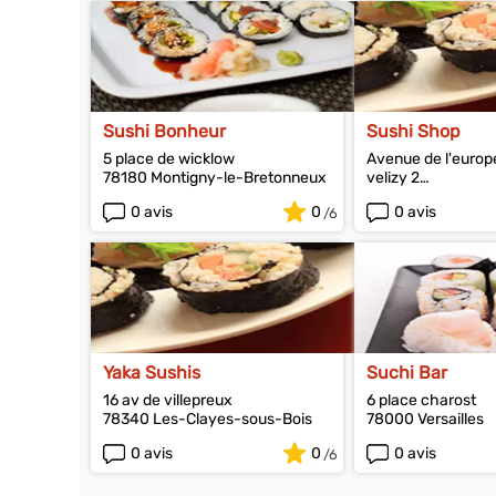
Sushi Bonheur
Sushi Shop
5 place de wicklow
Avenue de l'europe
78180 Montigny-le-Bretonneux
velizy 2
78140 Vélizy-Vill
0 avis
0
0 avis
Yaka Sushis
Suchi Bar
16 av de villepreux
6 place charost
78340 Les-Clayes-sous-Bois
78000 Versailles
0 avis
0
0 avis