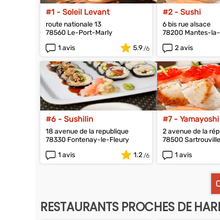
#1 - Soleil Levant
#2 - Sushi
route nationale 13
6 bis rue alsace
78560 Le-Port-Marly
78200 Mantes-la-
1 avis
5.9
2 avis
#6 - Sushilin
#7 - Yamayoshi
18 avenue de la republique
2 avenue de la rép
78330 Fontenay-le-Fleury
78500 Sartrouvill
1 avis
1.2
1 avis
RESTAURANTS PROCHES DE HA