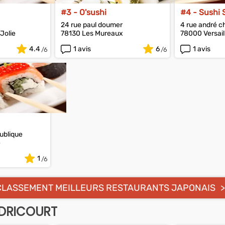
#3 - O'sushi
#4 - Sushi
24 rue paul doumer
4 rue andré c
Jolie
78130 Les Mureaux
78000 Versail
4.4
1 avis
6
1 avis
ublique
e
1
CLASSEMENT MEILLEURS RESTAURANTS JAPONAIS
RDRICOURT