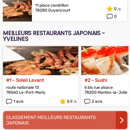
11 place cendrillon
0
78280 Guyancourt
0
MEILLEURS RESTAURANTS JAPONAIS -
YVELINES
#1 - Soleil Levant
#2 - Sushi
route nationale 13
6 bis rue alsace
78560 Le-Port-Marly
78200 Mantes-la-Jolie
1 avis
5.9
2 avis
CLASSEMENT MEILLEURS RESTAURANTS
JAPONAIS