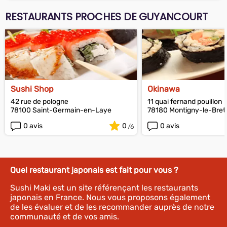
RESTAURANTS PROCHES DE GUYANCOURT
Sushi Shop
Okinawa
42 rue de pologne
11 quai fernand pouillon
78100 Saint-Germain-en-Laye
78180 Montigny-le-Bre
0 avis
0
0 avis
Quel restaurant japonais est fait pour vous ?
Sushi Maki est un site référençant les restaurants
japonais en France. Nous vous proposons également
de les évaluer et de les recommander auprès de notre
communauté et de vos amis.