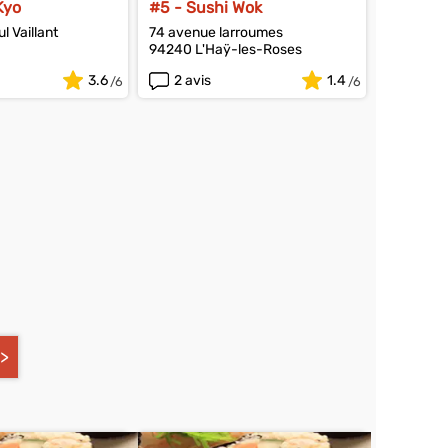
Kyo
#5 - Sushi Wok
l Vaillant
74 avenue larroumes
94240 L'Haÿ-les-Roses
f
3.6
2 avis
1.4