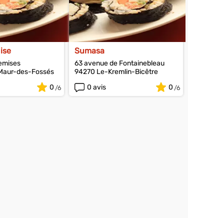
ise
Sumasa
remises
63 avenue de Fontainebleau
Maur-des-Fossés
94270 Le-Kremlin-Bicêtre
0
0 avis
0