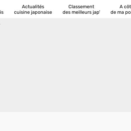
Actualités
Classement
A cô
is
cuisine japonaise
des meilleurs jap'
de ma po
s