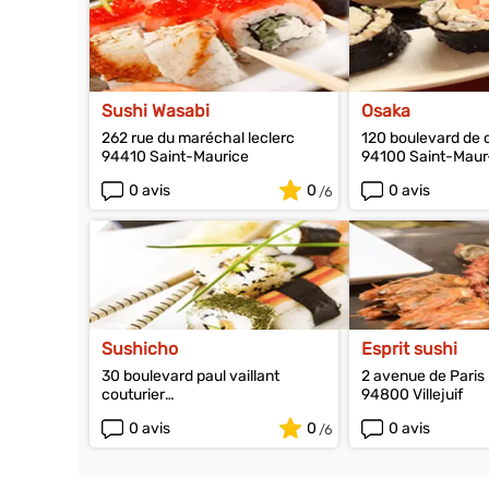
Sushi Wasabi
Osaka
262 rue du maréchal leclerc
120 boulevard de c
94410 Saint-Maurice
94100 Saint-Maur
0 avis
0
0 avis
Sushicho
Esprit sushi
30 boulevard paul vaillant
2 avenue de Paris
couturier
94800 Villejuif
94200 Ivry-sur-Seine
0 avis
0
0 avis