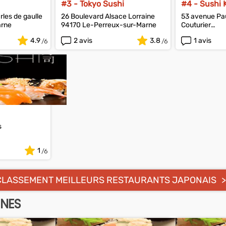
#3 - Tokyo Sushi
#4 - Sushi 
les de gaulle
26 Boulevard Alsace Lorraine
53 avenue Pau
arne
94170 Le-Perreux-sur-Marne
Couturier
94800 Villejui
4.9
2 avis
3.8
1 avis
s
1
CLASSEMENT MEILLEURS RESTAURANTS JAPONAIS
SNES