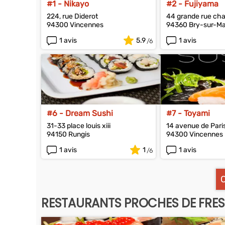
#1 - Nikayo
#2 - Fujiyama
224, rue Diderot
44 grande rue char
94300 Vincennes
94360 Bry-sur-M
1 avis
5.9
1 avis
#6 - Dream Sushi
#7 - Toyami
31-33 place louis xiii
14 avenue de Pari
94150 Rungis
94300 Vincennes
1 avis
1
1 avis
RESTAURANTS PROCHES DE FRE