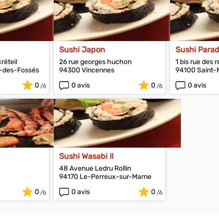
Sushi Japon
Sushi Parad
réteil
26 rue georges huchon
1 bis rue des 
-des-Fossés
94300 Vincennes
94100 Saint-
0
0 avis
0
0 avis
Sushi Wasabi II
48 Avenue Ledru Rollin
94170 Le-Perreux-sur-Marne
0
0 avis
0