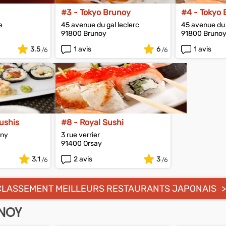
#3 - Tokyo Brunoy
#4 - Tokyo
e
45 avenue du gal leclerc
45 avenue du 
91800 Brunoy
91800 Bruno
3.5
1 avis
6
1 avis
ushis
#8 - Royal Sushi
gny
3 rue verrier
91400 Orsay
3.1
2 avis
3
CLASSEMENT MEILLEURS RESTAURANTS JAPONAIS
UNOY