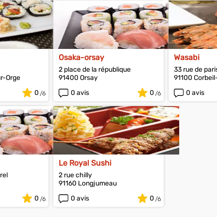
Osaka-orsay
Wasabi
2 place de la république
33 rue de pari
ur-Orge
91400 Orsay
91100 Corbei
0
0 avis
0
0 avis
Le Royal Sushi
rel
2 rue chilly
91160 Longjumeau
0
0 avis
0