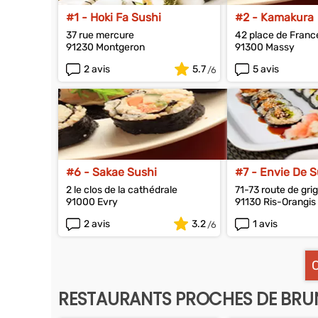
#1 - Hoki Fa Sushi
#2 - Kamakura
37 rue mercure
42 place de Franc
91230 Montgeron
91300 Massy
2 avis
5.7
5 avis
#6 - Sakae Sushi
#7 - Envie De S
2 le clos de la cathédrale
71-73 route de gri
91000 Evry
91130 Ris-Orangis
2 avis
3.2
1 avis
RESTAURANTS PROCHES DE BR