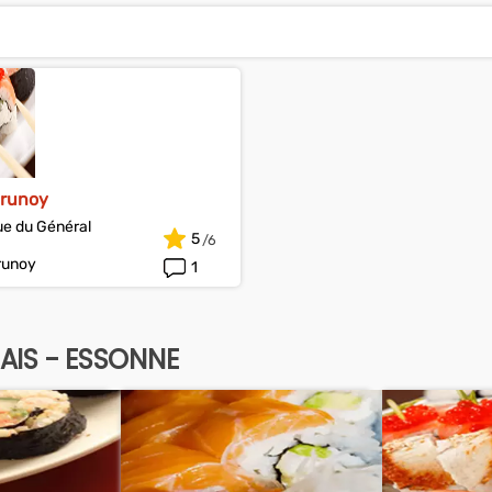
Brunoy
e du Général
5
runoy
1
AIS - ESSONNE