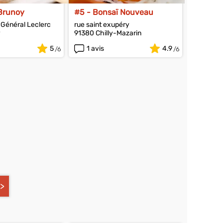
 Brunoy
#5 - Bonsaï Nouveau
Général Leclerc
rue saint exupéry
y
91380 Chilly-Mazarin
5
1 avis
4.9