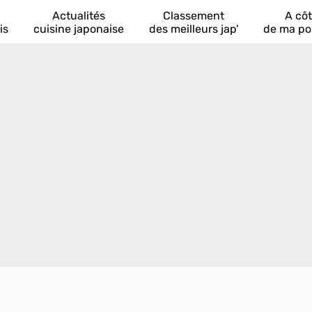
Actualités
Classement
A cô
is
cuisine japonaise
des meilleurs jap'
de ma po