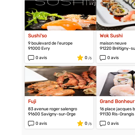
Sushi'so
Wok Sushi
9 boulevard de l'europe
maison neuve
91000 Evry
91220 Brétigny-s
0 avis
0
0 avis
Fuji
Grand Bonheur
83 avenue roger salengro
16 place jacques b
91600 Savigny-sur-Orge
91130 Ris-Orangis
0 avis
0
0 avis