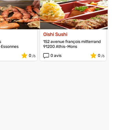
Oishi Sushi
s
152 avenue françois mitterrand
l-Essonnes
91200 Athis-Mons
0
0 avis
0