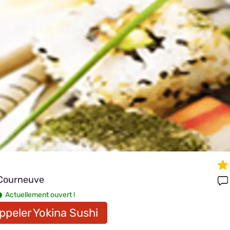
 Courneuve
Actuellement ouvert !
ppeler Yokina Sushi