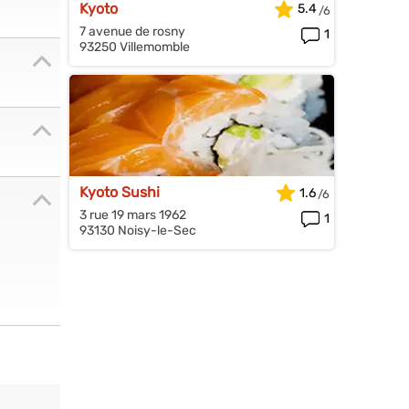
Kyoto
5.4
7 avenue de rosny
1
93250 Villemomble
Kyoto Sushi
1.6
3 rue 19 mars 1962
1
93130 Noisy-le-Sec