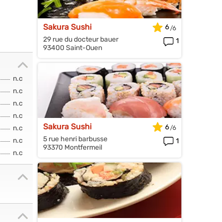
Sakura Sushi
6
29 rue du docteur bauer
1
93400 Saint-Ouen
n.c
n.c
n.c
n.c
Sakura Sushi
6
n.c
5 rue henri barbusse
n.c
1
93370 Montfermeil
n.c