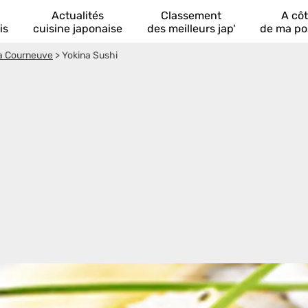
Actualités
Classement
A cô
is
cuisine japonaise
des meilleurs jap'
de ma po
a Courneuve
>
Yokina Sushi