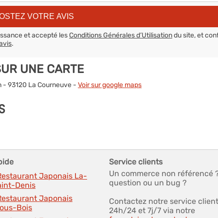
aissance et accepté les
Conditions Générales d’Utilisation
du site, et con
avis
.
SUR UNE CARTE
on - 93120 La Courneuve -
Voir sur google maps
S
pide
Service clients
Un commerce non référencé 
 Restaurant Japonais La-
question ou un bug ?
aint-Denis
 Restaurant Japonais
Contactez notre service clien
ous-Bois
24h/24 et 7j/7 via notre