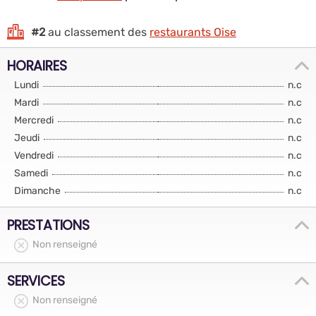
#2
au classement des
restaurants Oise
HORAIRES
Lundi
n.c
Mardi
n.c
Mercredi
n.c
Jeudi
n.c
Vendredi
n.c
Samedi
n.c
Dimanche
n.c
PRESTATIONS
Non renseigné
SERVICES
Non renseigné