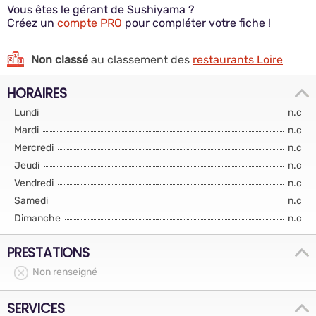
Vous êtes le gérant de Sushiyama ?
Créez un
compte PRO
pour compléter votre fiche !
Non classé
au classement des
restaurants Loire
HORAIRES
Lundi
n.c
Mardi
n.c
Mercredi
n.c
Jeudi
n.c
Vendredi
n.c
Samedi
n.c
Dimanche
n.c
PRESTATIONS
Non renseigné
SERVICES