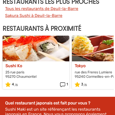
RESTAURANTS LES PLUS PROCHES
Tous les restaurants de Deuil-la-Barre
Sakura Sushi à Deuil-la-Barre
RESTAURANTS À PROXIMITÉ
Sushi Ko
Tokyo
25 rue paris
rue des Freres Lumiere
95270 Chaumontel
95240 Cormeilles-en-Par
4
1
3
Quel restaurant japonais est fait pour vous ?
Sushi Maki est un site référençant les restaurants
japonais en France. Nous vous proposons également