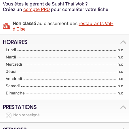
Vous êtes le gérant de Sushi Thaï Wok ?
Créez un
compte PRO
pour compléter votre fiche !
Non classé
au classement des
restaurants Val-
d'Oise
HORAIRES
Lundi
n.c
Mardi
n.c
Mercredi
n.c
Jeudi
n.c
Vendredi
n.c
Samedi
n.c
Dimanche
n.c
PRESTATIONS
Non renseigné