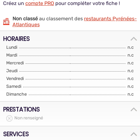
Créez un
compte PRO
pour compléter votre fiche !
Non classé
au classement des
restaurants Pyrénées-
Atlantiques
HORAIRES
Lundi
n.c
Mardi
n.c
Mercredi
n.c
Jeudi
n.c
Vendredi
n.c
Samedi
n.c
Dimanche
n.c
PRESTATIONS
Non renseigné
SERVICES