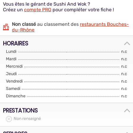
Vous êtes le gérant de Sushi And Wok ?
Créez un
compte PRO
pour compléter votre fiche !
Non classé
au classement des
restaurants Bouches-
du-Rhône
HORAIRES
Lundi
n.c
Mardi
n.c
Mercredi
n.c
Jeudi
n.c
Vendredi
n.c
Samedi
n.c
Dimanche
n.c
PRESTATIONS
Non renseigné