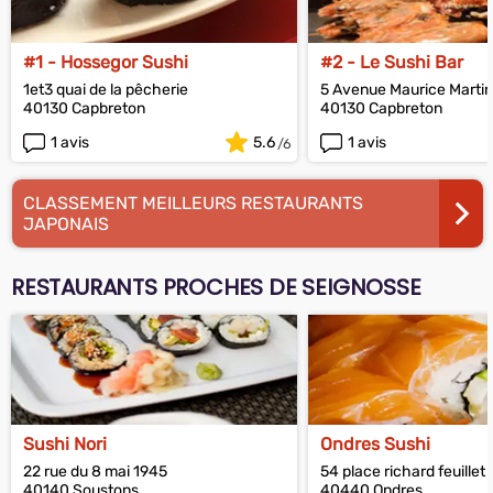
#1 - Hossegor Sushi
#2 - Le Sushi Bar
1et3 quai de la pêcherie
5 Avenue Maurice Martin
40130 Capbreton
40130 Capbreton
1 avis
5.6
1 avis
CLASSEMENT MEILLEURS RESTAURANTS
JAPONAIS
RESTAURANTS PROCHES DE SEIGNOSSE
Sushi Nori
Ondres Sushi
22 rue du 8 mai 1945
54 place richard feuillet
40140 Soustons
40440 Ondres