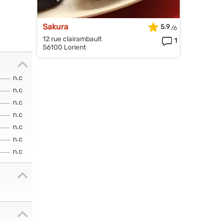
Sakura
5.9
12 rue clairambault
1
56100 Lorient
n.c
n.c
n.c
n.c
n.c
n.c
n.c