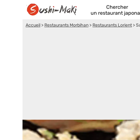
Chercher
un restaurant japona
Accueil
>
Restaurants Morbihan
>
Restaurants Lorient
>
S