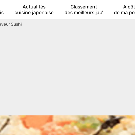
Actualités
Classement
A cô
is
cuisine japonaise
des meilleurs jap'
de ma po
aveur Sushi