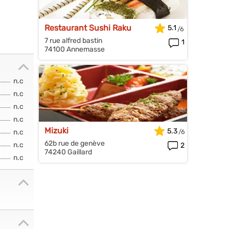
Restaurant Sushi Raku
5.1
7 rue alfred bastin
1
74100 Annemasse
n.c
n.c
n.c
n.c
Mizuki
5.3
n.c
62b rue de genève
n.c
2
74240 Gaillard
n.c