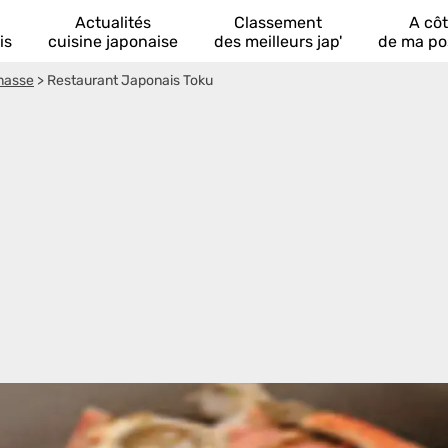
Actualités
Classement
A cô
is
cuisine japonaise
des meilleurs jap'
de ma po
masse
>
Restaurant Japonais Toku