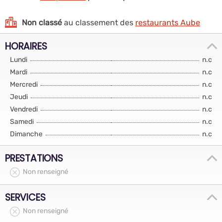
Non classé
au classement des
restaurants Aube
HORAIRES
Lundi
n.c
Mardi
n.c
Mercredi
n.c
Jeudi
n.c
Vendredi
n.c
Samedi
n.c
Dimanche
n.c
PRESTATIONS
Non renseigné
SERVICES
Non renseigné