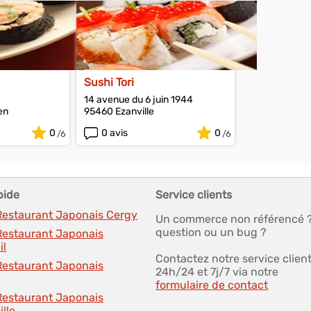
Sushi Tori
14 avenue du 6 juin 1944
en
95460 Ezanville
0
0 avis
0
pide
Service clients
 Restaurant Japonais Cergy
Un commerce non référencé 
question ou un bug ?
 Restaurant Japonais
il
Contactez notre service clien
 Restaurant Japonais
24h/24 et 7j/7 via notre
formulaire de contact
 Restaurant Japonais
lle