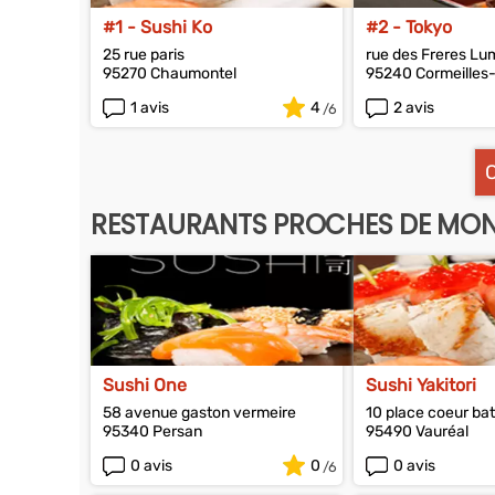
#1 - Sushi Ko
#2 - Tokyo
25 rue paris
rue des Freres Lu
95270 Chaumontel
95240 Cormeilles-
1 avis
4
2 avis
RESTAURANTS PROCHES DE MON
Sushi One
Sushi Yakitori
58 avenue gaston vermeire
10 place coeur bat
95340 Persan
95490 Vauréal
0 avis
0
0 avis