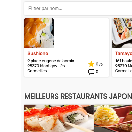
Sushione
Tamayo
9 place eugene delacroix
161 boule
0
95370 Montigny-lès-
95370 Mo
Cormeilles
Cormeill
0
MEILLEURS RESTAURANTS JAPONA