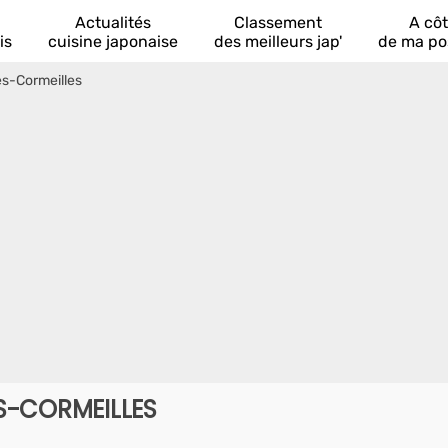
Actualités
Classement
A cô
is
cuisine japonaise
des meilleurs jap'
de ma po
ès-Cormeilles
S-CORMEILLES