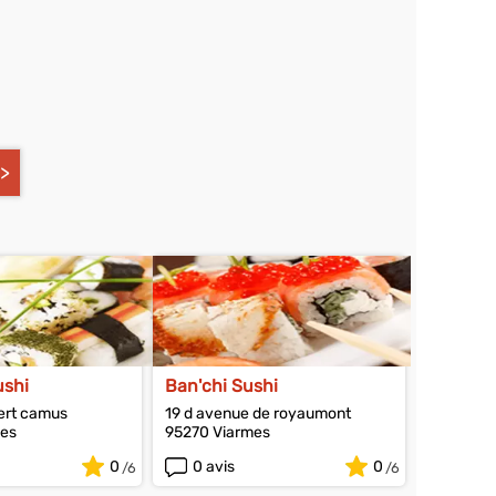
ushi
Ban'chi Sushi
ert camus
19 d avenue de royaumont
les
95270 Viarmes
0
0 avis
0