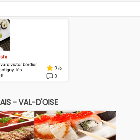
shi
vard victor bordier
0
ntigny-lès-
es
0
IS - VAL-D'OISE