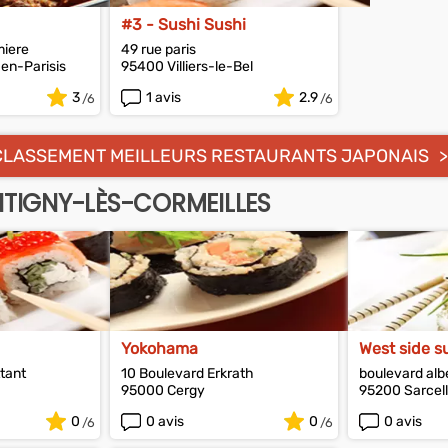
#3 - Sushi Sushi
miere
49 rue paris
en-Parisis
95400 Villiers-le-Bel
3
1 avis
2.9
CLASSEMENT MEILLEURS RESTAURANTS JAPONAIS
TIGNY-LÈS-CORMEILLES
Yokohama
West side s
tant
10 Boulevard Erkrath
boulevard alb
95000 Cergy
95200 Sarcel
0
0 avis
0
0 avis