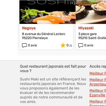
Nagoya
Miyazaki
8 avenue du Général Leclerc
3 place gare
95220 Pierrelaye
95210 Saint-Grati
0 avis
0
0 avis
Quel restaurant japonais est fait pour
Accès ra
vous ?
Meilleur
Sushi Maki est un site référençant les
Meilleur
restaurants japonais en France. Nous
Argenteu
vous proposons également de les
Meilleur
évaluer et de les recommander
Ezanville
auprès de notre communauté et de
Meilleur
vos amis.
Franconvi