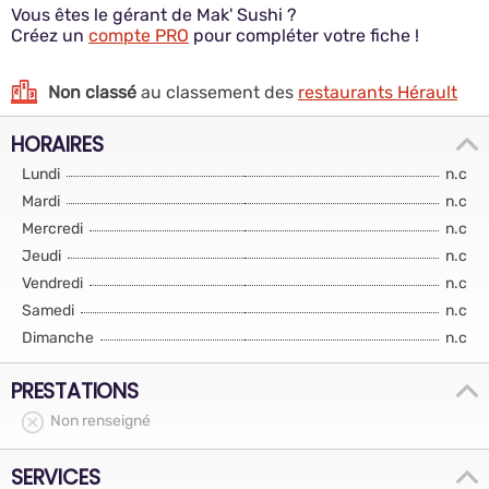
Vous êtes le gérant de Mak' Sushi ?
Créez un
compte PRO
pour compléter votre fiche !
Non classé
au classement des
restaurants Hérault
HORAIRES
Lundi
n.c
Mardi
n.c
Mercredi
n.c
Jeudi
n.c
Vendredi
n.c
Samedi
n.c
Dimanche
n.c
PRESTATIONS
Non renseigné
SERVICES