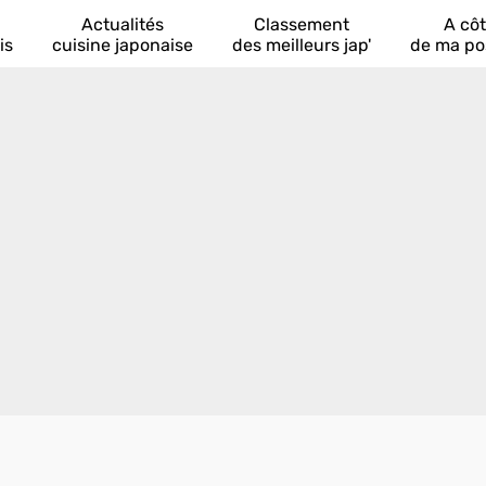
Actualités
Classement
A cô
is
cuisine japonaise
des meilleurs jap'
de ma po