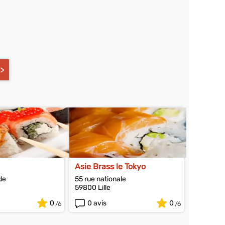
Asie Brass le Tokyo
de
55 rue nationale
59800 Lille
0
0 avis
0