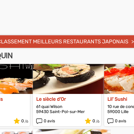
CLASSEMENT MEILLEURS RESTAURANTS JAPONAIS
QUIN
is
Le siècle d'Or
Lil' Sushi
61 quai Wilson
10 rue de con
59430 Saint-Pol-sur-Mer
59000 Lille
0
0 avis
0
0 avis