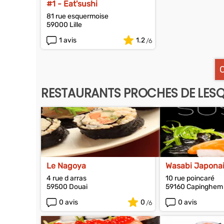
#1 - Eat'sushi
81 rue esquermoise
59000 Lille
1 avis
1.2
RESTAURANTS PROCHES DE LES
Le Nagoya
Wasabi Japona
4 rue d arras
10 rue poincaré
59500 Douai
59160 Capinghem
0 avis
0
0 avis