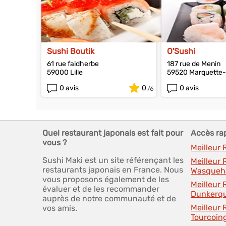
Sushi Boutik
O'Sushi
61 rue faidherbe
187 rue de Menin
59000 Lille
59520 Marquette-l
0 avis
0
0 avis
Quel restaurant japonais est fait pour
Accès ra
vous ?
Meilleur 
Sushi Maki est un site référençant les
Meilleur
restaurants japonais en France. Nous
Wasqueh
vous proposons également de les
Meilleur
évaluer et de les recommander
Dunkerq
auprès de notre communauté et de
Meilleur
vos amis.
Tourcoin