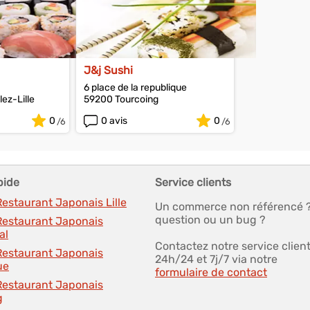
J&j Sushi
6 place de la republique
ez-Lille
59200 Tourcoing
0
0 avis
0
pide
Service clients
Restaurant Japonais Lille
Un commerce non référencé 
question ou un bug ?
 Restaurant Japonais
al
Contactez notre service clien
 Restaurant Japonais
24h/24 et 7j/7 via notre
ue
formulaire de contact
 Restaurant Japonais
g