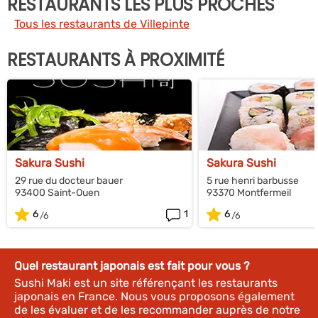
RESTAURANTS LES PLUS PROCHES
Tous les restaurants de Villepinte
RESTAURANTS À PROXIMITÉ
Sakura Sushi
Sakura Sushi
29 rue du docteur bauer
5 rue henri barbusse
93400 Saint-Ouen
93370 Montfermeil
6
1
6
Quel restaurant japonais est fait pour vous ?
Sushi Maki est un site référençant les restaurants
japonais en France. Nous vous proposons également
de les évaluer et de les recommander auprès de notre