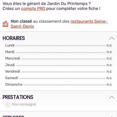
Vous êtes le gérant de Jardin Du Printemps ?
Créez un
compte PRO
pour compléter votre fiche !
Non classé
au classement des
restaurants Seine-
Saint-Denis
HORAIRES
Lundi
n.c
Mardi
n.c
Mercredi
n.c
Jeudi
n.c
Vendredi
n.c
Samedi
n.c
Dimanche
n.c
PRESTATIONS
Non renseigné