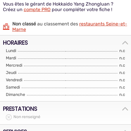
Vous êtes le gérant de Hokkaido Yang Zhongluan ?
Créez un
compte PRO
pour compléter votre fiche !
Non classé
au classement des
restaurants Seine-et-
Marne
HORAIRES
Lundi
n.c
Mardi
n.c
Mercredi
n.c
Jeudi
n.c
Vendredi
n.c
Samedi
n.c
Dimanche
n.c
PRESTATIONS
Non renseigné