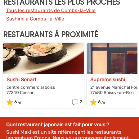
RESTAURANTS LES PLUS PROCHES
Tous les restaurants de Combs-la-Ville
Sashimi à Combs-la-Ville
RESTAURANTS À PROXIMITÉ
Sushi Senart
Supreme sushi
centre commercial boiss
21 avenue Maréchal Foc
77240 Cesson
77680 Roissy-en-Brie
6
2
6
Quel restaurant japonais est fait pour vous ?
Sushi Maki est un site référençant les restaurants
japonais en France. Nous vous proposons également