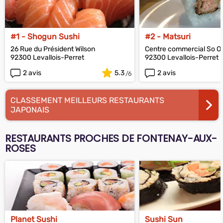
#1 - Shogun Sushi
#2 - Matsuri
26 Rue du Président Wilson
Centre commercial So O
92300 Levallois-Perret
92300 Levallois-Perret
2 avis
5.3
2 avis
CLASSEMENT MEILLEURS RESTAURANTS
JAPONAIS
RESTAURANTS PROCHES DE FONTENAY-AUX-
ROSES
Planet Sushi
Sushi Sun