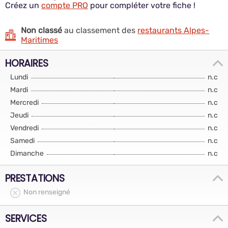
Créez un
compte PRO
pour compléter votre fiche !
Non classé
au classement des
restaurants Alpes-
Maritimes
HORAIRES
Lundi
n.c
Mardi
n.c
Mercredi
n.c
Jeudi
n.c
Vendredi
n.c
Samedi
n.c
Dimanche
n.c
PRESTATIONS
Non renseigné
SERVICES