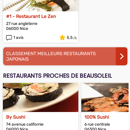
#1 - Restaurant Le Zen
27 rue angleterre
06000 Nice
1 avis
5.5
CLASSEMENT MEILLEURS RESTAURANTS
JAPONAIS
RESTAURANTS PROCHES DE BEAUSOLEIL
By Sushi
100% Sushi
74 avenue californie
6 rue centrale
06000 Nice
06300 Nice