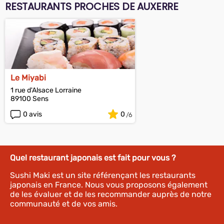
RESTAURANTS PROCHES DE AUXERRE
Le Miyabi
1 rue d'Alsace Lorraine
89100 Sens
0 avis
0
Quel restaurant japonais est fait pour vous ?
Sushi Maki est un site référençant les restaurants
japonais en France. Nous vous proposons également
de les évaluer et de les recommander auprès de notre
communauté et de vos amis.